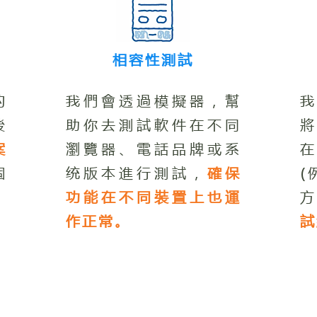
相容性測試
的
我們會透過模擬器，幫
後
助你去測試軟件在不同
案
瀏覽器、電話品牌或系
在
個
统版本進行測試，
確保
(
功能在不同裝置上也運
作正常。
試