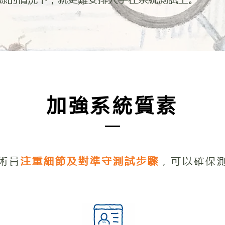
加強系統質素
技術員
注重細節及對準守測試步驟
，可以確保